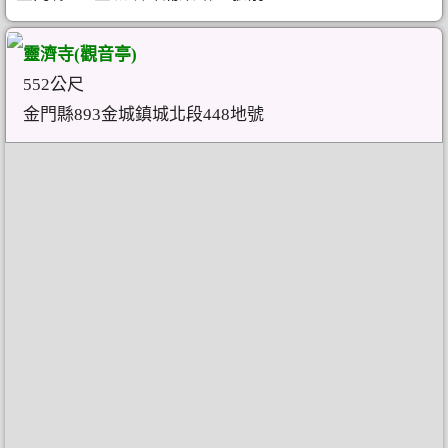
靈濟寺(觀音亭)
552公尺
金門縣893金城鎮城北段448地號