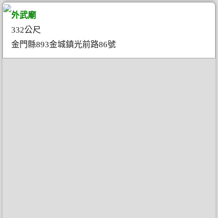
外武廟
332公尺
金門縣893金城鎮光前路86號