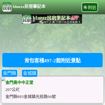
bluezz民宿筆記本
附近
背包客棧497-2館附近景點
金門縣
金城鎮
金門高中中正堂
207公尺
金門縣893金城鎮光前路94號