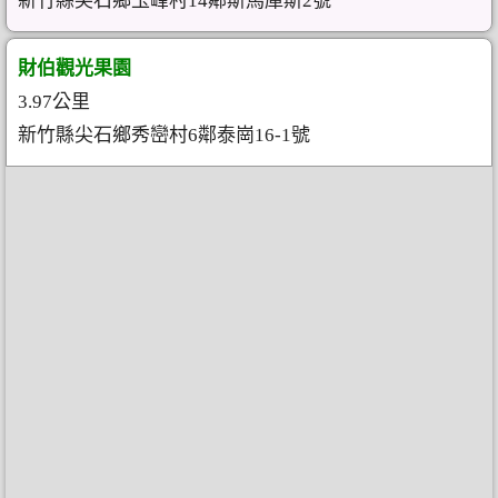
新竹縣尖石鄉玉峰村14鄰斯馬庫斯2號
財伯觀光果園
3.97公里
新竹縣尖石鄉秀巒村6鄰泰崗16-1號