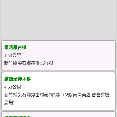
霞喀羅古道
4.53公里
新竹縣尖石鄉控溪1之1號
鎮西堡神木群
4.63公里
新竹縣尖石鄉秀巒村泰崗7鄰115號(泰崗商店 吉善有機
農場)