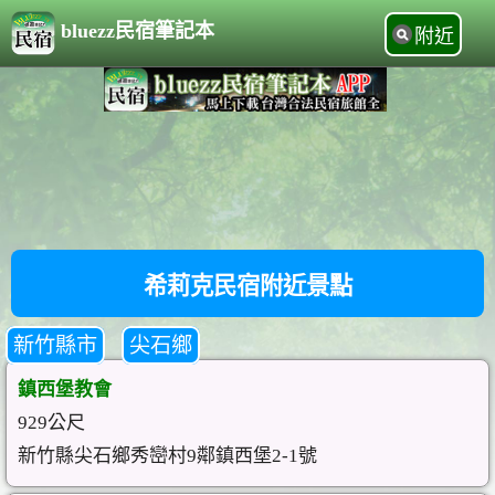
bluezz民宿筆記本
附近
希莉克民宿附近景點
新竹縣市
尖石鄉
鎮西堡教會
929公尺
新竹縣尖石鄉秀巒村9鄰鎮西堡2-1號