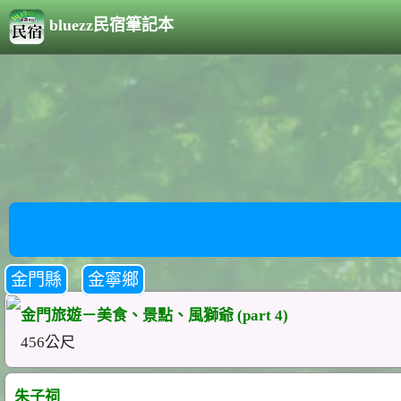
bluezz民宿筆記本
金門縣
金寧鄉
金門旅遊－美食、景點、風獅爺 (part 4)
456公尺
朱子祠