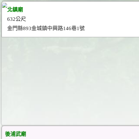
北鎮廟
632公尺
金門縣893金城鎮中興路146巷1號
後浦武廟