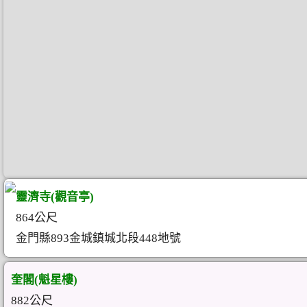
靈濟寺(觀音亭)
864公尺
金門縣893金城鎮城北段448地號
奎閣(魁星樓)
882公尺