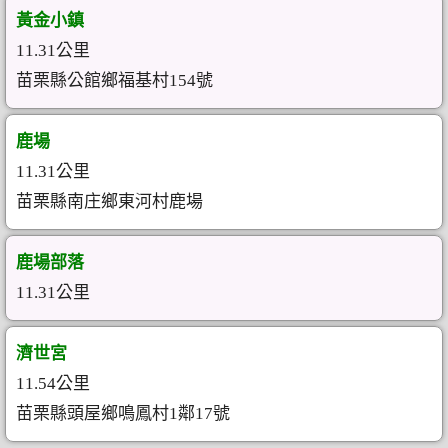
黃金小鎮
11.31公里
苗栗縣公館鄉福基村154號
鹿場
11.31公里
苗栗縣南庄鄉東河村鹿場
鹿場部落
11.31公里
濟世宮
11.54公里
苗栗縣頭屋鄉鳴鳳村1鄰17號