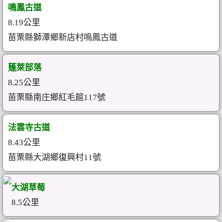
鳴鳳古道
8.19公里
苗栗縣獅潭鄉新店村嗚鳳古道
蓬萊部落
8.25公里
苗栗縣南庄鄉紅毛館117號
法雲寺古道
8.43公里
苗栗縣大湖鄉復興村11號
大湖草莓
8.5公里