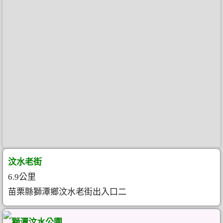
汶水老街
6.9公里
苗栗縣獅潭鄉汶水老街出入口二
獅潭汶水公園