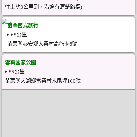
往上約3公里到，沿途有清楚路標)
苗栗密式旅行
6.68公里
苗栗縣泰安鄉大興村高熊卡6號
雪霸國家公園
6.85公里
苗栗縣大湖鄉富興村水尾坪100號