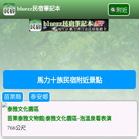
bluezz民宿筆記本
附近
馬力十族民宿附近景點
苗栗縣
泰安鄉
泰雅文化園區
苗栗泰雅文物館|泰雅文化園區~泡溫泉看表演
766公尺