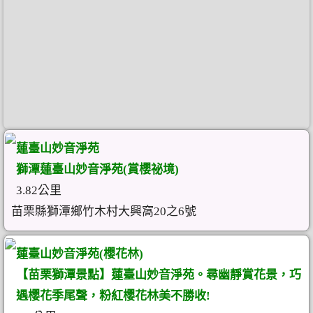
蓮臺山妙音淨苑
獅潭蓮臺山妙音淨苑(賞櫻祕境)
3.82公里
苗栗縣獅潭鄉竹木村大興窩20之6號
蓮臺山妙音淨苑(櫻花林)
【苗栗獅潭景點】蓮臺山妙音淨苑。尋幽靜賞花景，巧
遇櫻花季尾聲，粉紅櫻花林美不勝收!