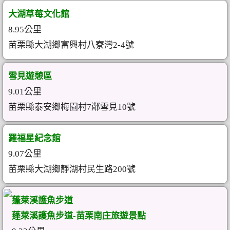
大湖草莓文化館
8.95公里
苗栗縣大湖鄉富興村八寮灣2-4號
雪見遊憩區
9.01公里
苗栗縣泰安鄉梅園村7鄰雪見10號
羅福星紀念館
9.07公里
苗栗縣大湖鄉靜湖村民生路200號
蓬萊溪護魚步道
蓬萊溪護魚步道-苗栗南庄旅遊景點