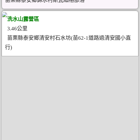
苗栗縣泰安鄉錦水村斯瓦細格部落
洗水山露營區
3.46公里
苗栗縣泰安鄉清安村石水坊(苗62-1道路過清安國小直
行)