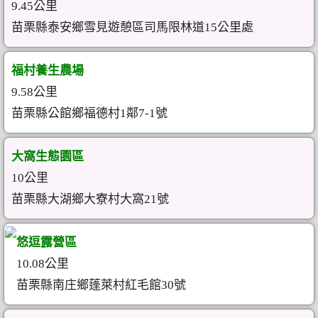
9.45公里
苗栗縣泰安鄉雪見遊憩區司馬限林道15公里處
福村養生農場
9.58公里
苗栗縣公館鄉福德村1鄰7-1號
大窩生態園區
10公里
苗栗縣大湖鄉大寮村大窩21號
悠逗露營區
10.08公里
苗栗縣南庄鄉蓬萊村紅毛館30號