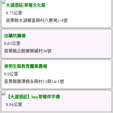
大湖酒莊|草莓文化館
8.73公里
苗栗縣大湖鄉富興村八寮灣2-4號
出礦坑礦場
8.83公里
苗栗縣公館鄉開礦村36號
泉明生態教育蠶業農場
8.9公里
苗栗縣獅潭鄉永興村11鄰14-1號
【大湖酒莊】buy草莓伴手禮
8.94公里