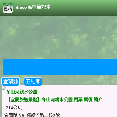
bluezz民宿筆記本
宜蘭縣
五結鄉
冬山河親水公園
【宜蘭旅遊景點】冬山河親水公園,門票,票價,簡介
214公尺
宜蘭縣五結鄉親河路二段2號