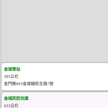
金城車站
395公尺
金門縣893金城鎮民生路7號
金城民防坑道
433公尺