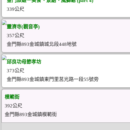
金門旅遊－美食、景點、風獅爺 (part 4)
339公尺
靈濟寺(觀音亭)
357公尺
金門縣893金城鎮城北段448地號
邱良功母節孝坊
373公尺
金門縣893金城鎮東門里莒光路一段55號旁
模範街
392公尺
金門縣893金城鎮模範街