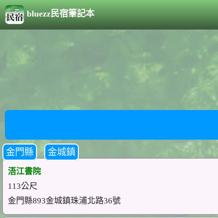
bluezz民宿筆記本
金門縣
金城鎮
浯江書院
113公尺
金門縣893金城鎮珠浦北路36號