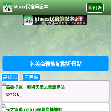
bluezz民宿筆記本
附近
名美商務旅館附近景點
高雄市
三民區
高雄捷運－藝術天堂之美麗島站
623公尺
光之穹頂-O5R10美麗島捷運站