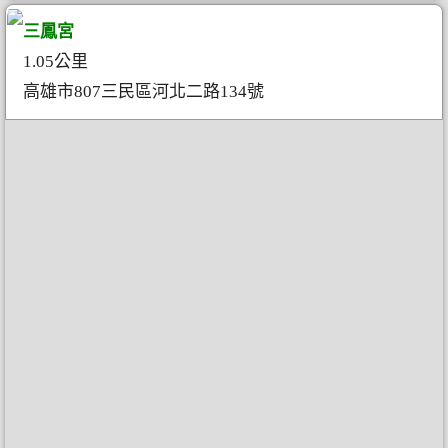
三鳳宮
1.05公里
高雄市807三民區河北二路134號