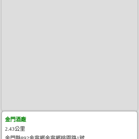
金門酒廠
2.43公里
金門縣892金寧鄉金寧鄉桃園路1號