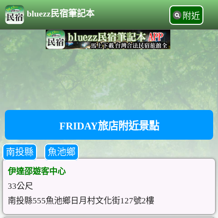
bluezz民宿筆記本
附近
FRIDAY旅店附近景點
南投縣
魚池鄉
伊達邵遊客中心
33公尺
南投縣555魚池鄉日月村文化街127號2樓