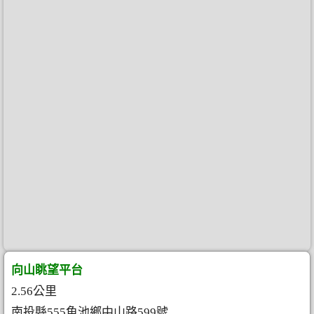
向山眺望平台
2.56公里
南投縣555魚池鄉中山路599號