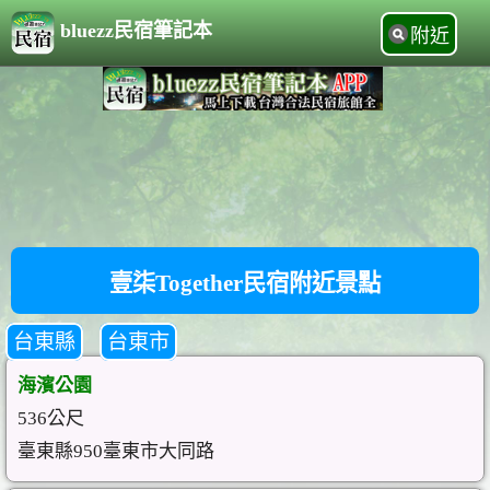
bluezz民宿筆記本
附近
壹柒Together民宿附近景點
台東縣
台東市
海濱公園
536公尺
臺東縣950臺東市大同路