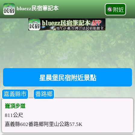
bluezz民宿筆記本
附近
星晨堡民宿附近景點
嘉義縣市
番路鄉
巃頂步道
811公尺
嘉義縣602番路鄉阿里山公路57.5K