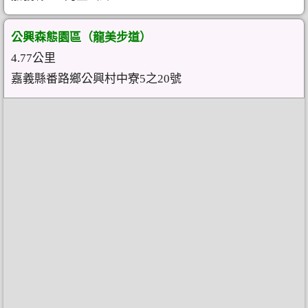
公興森態園區（龍美步道）
4.77公里
嘉義縣番路鄉公興村中寮5之20號