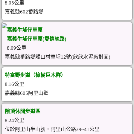
8.05公里
嘉義縣602番路鄉
嘉義牛埔仔草原
嘉義牛埔仔草原(愛情絲路)
8.09公里
嘉義縣番路鄉觸口村車埕12號(欣欣水泥廠對面)
特富野步道（樟樹巨木群）
8.16公里
嘉義縣605阿里山鄉
隙頂休閒步道區
8.24公里
位於阿里山半山腰，阿里山公路39~41公里