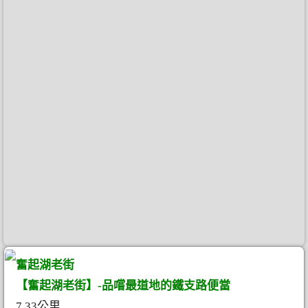
奮起湖老街
【奮起湖老街】-品嚐最道地的鐵支路便當
7.33公里