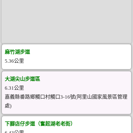
麻竹湖步道
5.36公里
大湖尖山步道區
6.31公里
嘉義縣番路鄉觸口村觸口3-16號(阿里山國家風景區管理
處)
下腳店仔步道（奮起湖老老街）
6.43公里