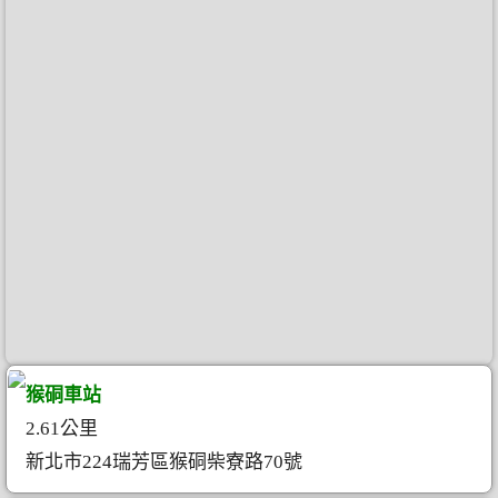
猴硐車站
2.61公里
新北市224瑞芳區猴硐柴寮路70號