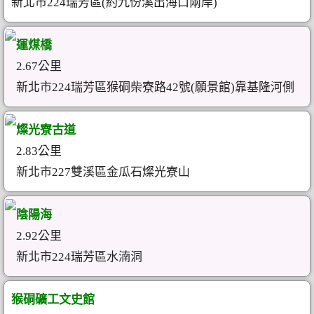
新北市224瑞芳區(約九份溪出海口兩岸)
運煤橋
2.67公里
新北市224瑞芳區猴硐柴寮路42號(願景館)靠基隆河側
燦光寮古道
2.83公里
新北市227雙溪區金瓜石燦光寮山
陰陽海
2.92公里
新北市224瑞芳區水湳洞
猴硐礦工文史館