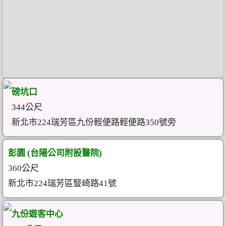
磅坑口
344公尺
新北市224瑞芳區九份輕便路輕便路350號旁
彭園 (台陽公司附設醫院)
360公尺
新北市224瑞芳區豎崎路41號
九份遊客中心