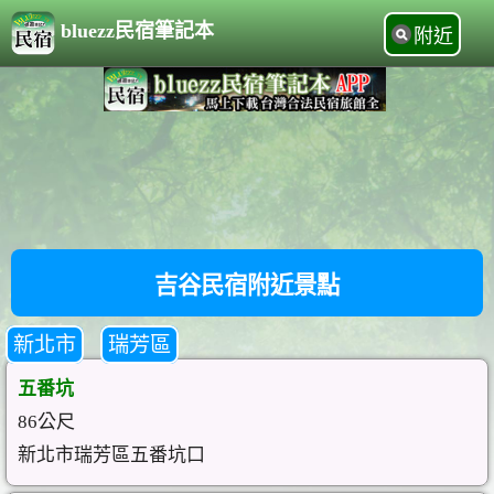
bluezz民宿筆記本
附近
吉谷民宿附近景點
新北市
瑞芳區
五番坑
86公尺
新北市瑞芳區五番坑口