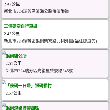
2.42公里
新北市224瑞芳區濱海公路海濱隧道
三個磅空自行車道
2.43公里
新北市224瑞芳區猴硐柴寮路北側外圍(福住隧道旁)
猴硐貓公所
2.51公里
新北市224瑞芳區光復里柴寮路345號
「侯硐一日遊」猴硐貓村
2.57公里
猴硐煤礦博物園區