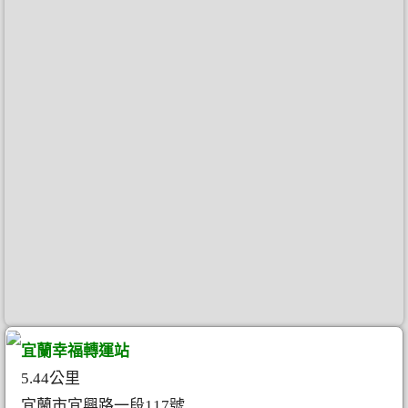
宜蘭幸福轉運站
5.44公里
宜蘭市宜興路一段117號