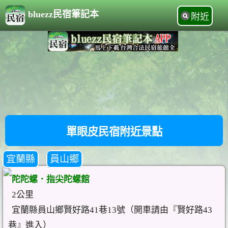
bluezz民宿筆記本
附近
單眼皮民宿附近景點
宜蘭縣
員山鄉
陀陀螺．指尖陀螺館
2公里
宜蘭縣員山鄉賢好路41巷13號（開車請由『賢好路43
巷』進入）