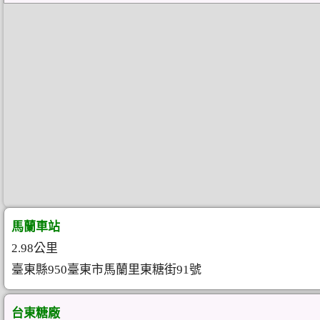
馬蘭車站
2.98公里
臺東縣950臺東市馬蘭里東糖街91號
台東糖廠