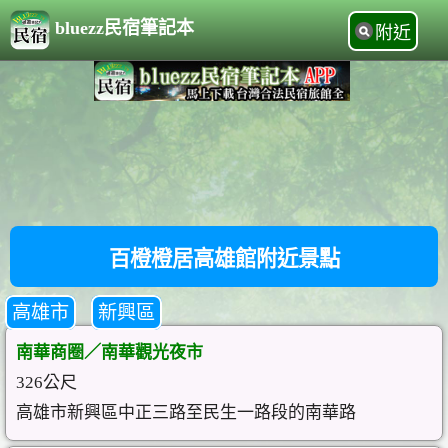
bluezz民宿筆記本
附近
百橙橙居高雄館附近景點
高雄市
新興區
南華商圈／南華觀光夜市
326公尺
高雄市新興區中正三路至民生一路段的南華路