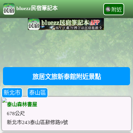
bluezz民宿筆記本
附近
旅居文旅新泰館附近景點
新北市
泰山區
泰山森林書屋
678公尺
新北市243泰山區辭修路9號