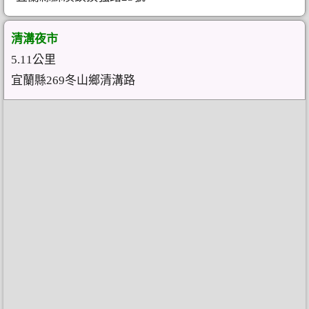
清溝夜市
5.11公里
宜蘭縣269冬山鄉清溝路