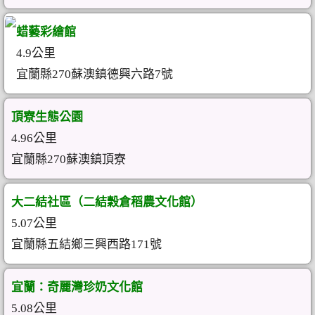
蜡藝彩繪館
4.9公里
宜蘭縣270蘇澳鎮德興六路7號
頂寮生態公園
4.96公里
宜蘭縣270蘇澳鎮頂寮
大二結社區（二結穀倉稻農文化館）
5.07公里
宜蘭縣五結鄉三興西路171號
宜蘭：奇麗灣珍奶文化館
5.08公里