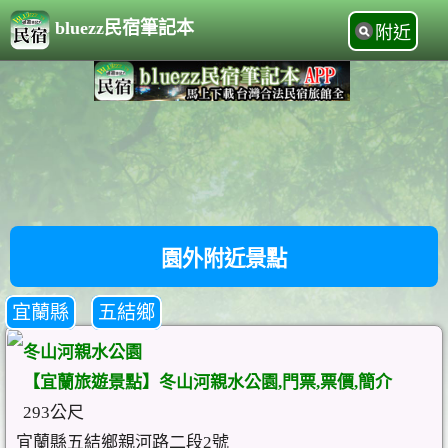
bluezz民宿筆記本
附近
園外附近景點
宜蘭縣
五結鄉
冬山河親水公園
【宜蘭旅遊景點】冬山河親水公園,門票,票價,簡介
293公尺
宜蘭縣五結鄉親河路二段2號