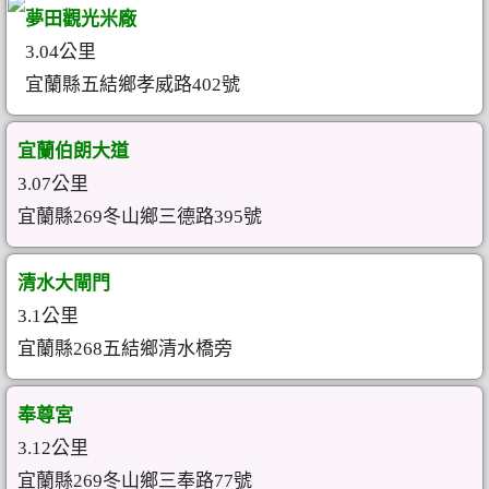
夢田觀光米廠
3.04公里
宜蘭縣五結鄉孝威路402號
宜蘭伯朗大道
3.07公里
宜蘭縣269冬山鄉三德路395號
清水大閘門
3.1公里
宜蘭縣268五結鄉清水橋旁
奉尊宮
3.12公里
宜蘭縣269冬山鄉三奉路77號