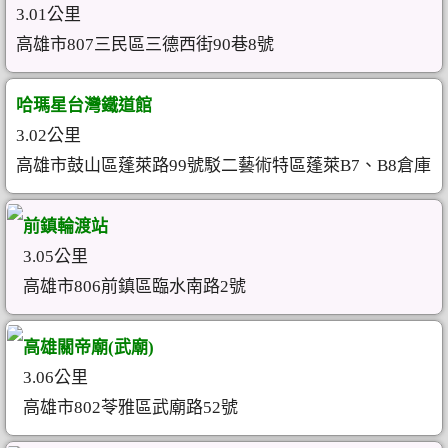
3.01公里
高雄市807三民區三德西街90巷8號
哈瑪星台灣鐵道館
3.02公里
高雄市鼓山區蓬萊路99號駁二藝術特區蓬萊B7、B8倉庫
前鎮輪渡站
3.05公里
高雄市806前鎮區臨水南路2號
高雄關帝廟(武廟)
3.06公里
高雄市802苓雅區武廟路52號