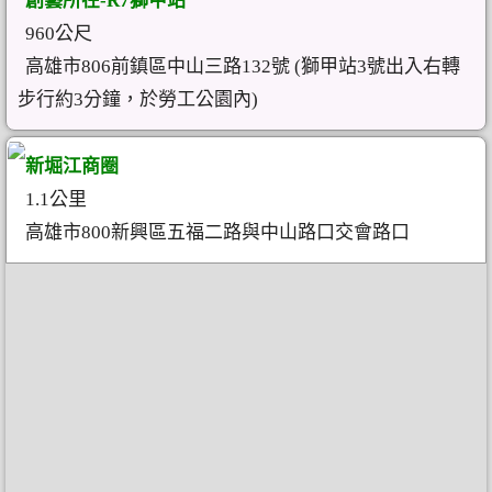
創藝所在-R7獅甲站
960公尺
高雄市806前鎮區中山三路132號 (獅甲站3號出入右轉
步行約3分鐘，於勞工公園內)
新堀江商圈
1.1公里
高雄市800新興區五福二路與中山路口交會路口