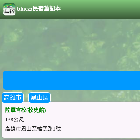
bluezz民宿筆記本
高雄市
鳳山區
陸軍官校(校史館)
138公尺
高雄市鳳山區維武路1號