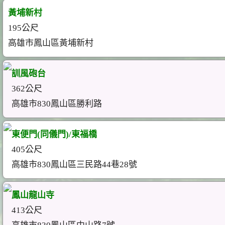
黃埔新村
195公尺
高雄市鳳山區黃埔新村
訓風砲台
362公尺
高雄市830鳳山區勝利路
東便門(同儀門)/東福橋
405公尺
高雄市830鳳山區三民路44巷28號
鳳山龍山寺
413公尺