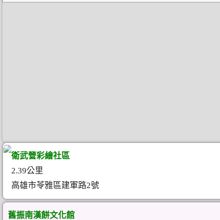
衛武營彩繪社區
2.39公里
高雄市苓雅區建軍路2號
舊振南漢餅文化館