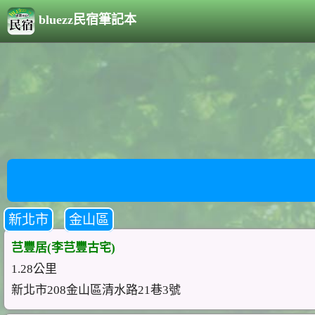
bluezz民宿筆記本
新北市
金山區
芑豐居(李芑豐古宅)
1.28公里
新北市208金山區清水路21巷3號