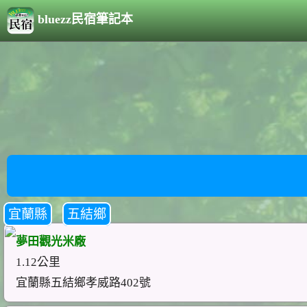
bluezz民宿筆記本
宜蘭縣
五結鄉
夢田觀光米廠
1.12公里
宜蘭縣五結鄉孝威路402號