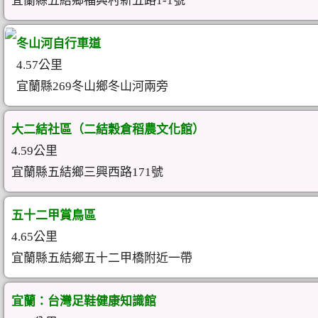
宜蘭縣五結鄉福興村新五路1-1號
冬山河自行車道
4.57公里
宜蘭縣269冬山鄉冬山河兩旁
大二結社區（二結穀倉稻農文化館）
4.59公里
宜蘭縣五結鄉三興西路171號
五十二甲賞鳥區
4.65公里
宜蘭縣五結鄉五十二甲橋附近一帶
宜蘭：台灣足鞋健康知識館