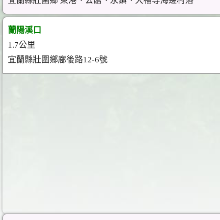
宜蘭縣壯圍鄉 東港、公館、永鎮、大福等海邊村落
蘭陽溪口
1.7公里
宜蘭縣壯圍鄉廍後路12-6號