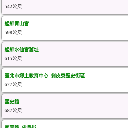
542公尺
艋舺青山宮
598公尺
艋舺水仙宮舊址
615公尺
臺北市鄉土教育中心_剝皮寮歷史街區
677公尺
國史館
687公尺
西園路_佛具街