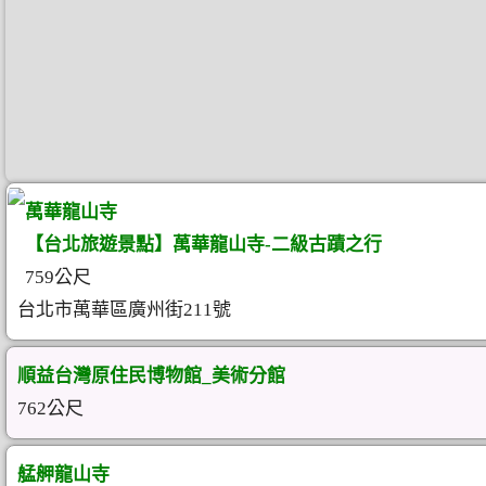
萬華龍山寺
【台北旅遊景點】萬華龍山寺-二級古蹟之行
759公尺
台北市萬華區廣州街211號
順益台灣原住民博物館_美術分館
762公尺
艋舺龍山寺