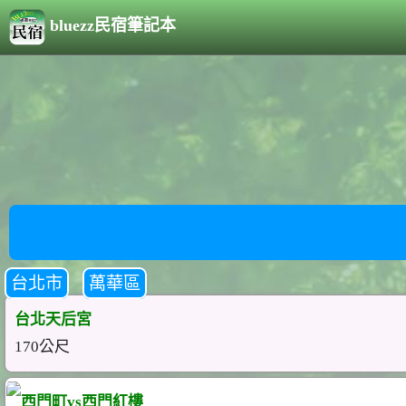
bluezz民宿筆記本
台北市
萬華區
台北天后宮
170公尺
西門町vs西門紅樓