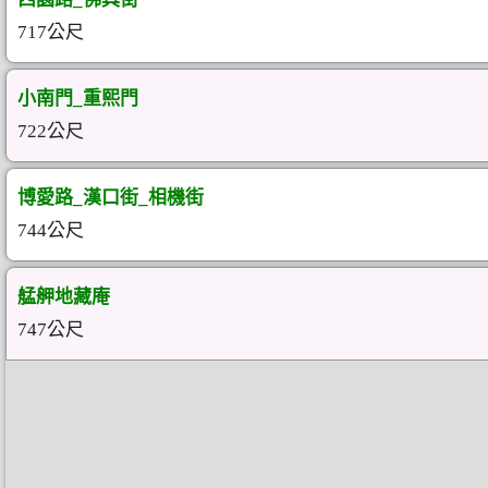
717公尺
小南門_重熙門
722公尺
博愛路_漢口街_相機街
744公尺
艋舺地藏庵
747公尺