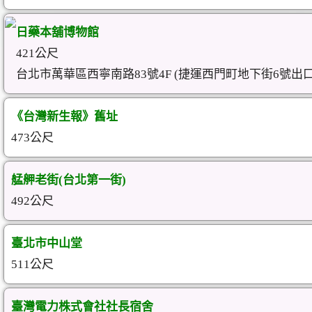
日藥本舖博物館
421公尺
台北市萬華區西寧南路83號4F (捷運西門町地下街6號出口
《台灣新生報》舊址
473公尺
艋舺老街(台北第一街)
492公尺
臺北市中山堂
511公尺
臺灣電力株式會社社長宿舍