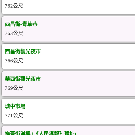
762公尺
西昌街-青草巷
763公尺
西昌街觀光夜市
766公尺
華西街觀光夜市
769公尺
城中市場
771公尺
撫臺街洋樓 (《人民導報》舊址)