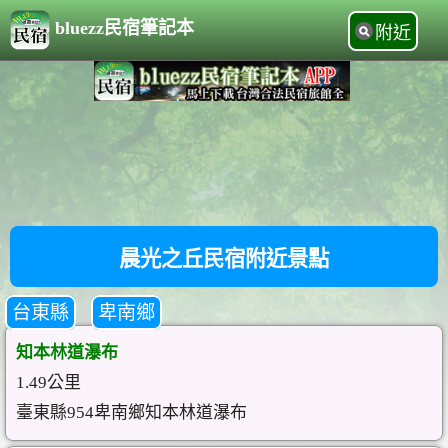
bluezz民宿筆記本
附近
晨光之丘民宿附近景點
台東縣
卑南鄉
知本林道瀑布
1.49公里
臺東縣954卑南鄉知本林道瀑布