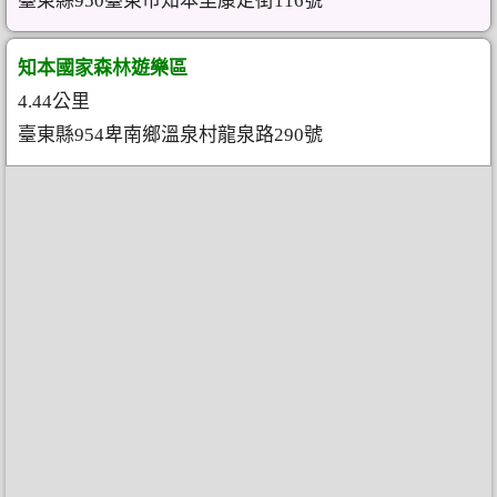
臺東縣950臺東市知本里康定街116號
知本國家森林遊樂區
4.44公里
臺東縣954卑南鄉溫泉村龍泉路290號