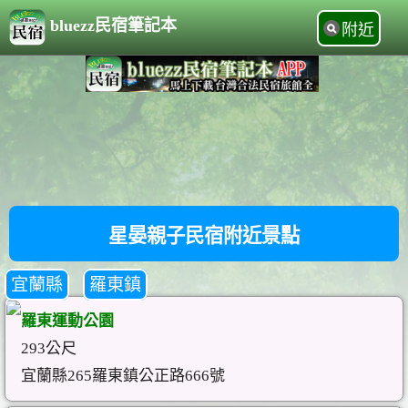
bluezz民宿筆記本
附近
星晏親子民宿附近景點
宜蘭縣
羅東鎮
羅東運動公園
293公尺
宜蘭縣265羅東鎮公正路666號