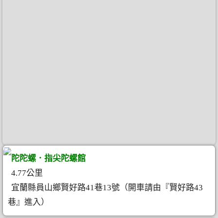
陀陀螺．指尖陀螺館
4.77公里
宜蘭縣員山鄉賢好路41巷13號（開車請由『賢好路43
巷』進入）