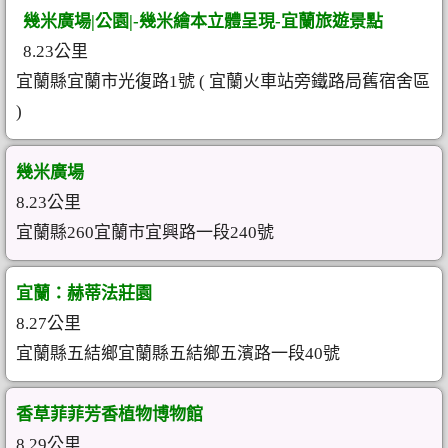
幾米廣場|公園|-幾米繪本立體呈現-宜蘭旅遊景點
8.23公里
宜蘭縣宜蘭市光復路1號 ( 宜蘭火車站旁鐵路局舊宿舍區
)
幾米廣場
8.23公里
宜蘭縣260宜蘭市宜興路一段240號
宜蘭：赫蒂法莊園
8.27公里
宜蘭縣五結鄉宜蘭縣五結鄉五濱路一段40號
香草菲菲芳香植物博物館
8.29公里