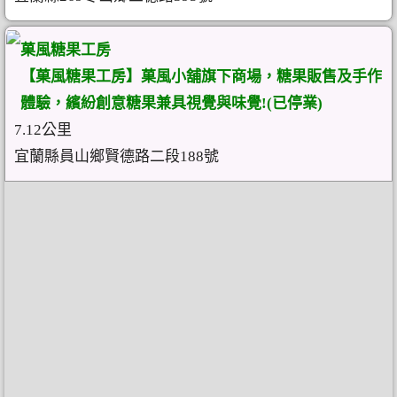
菓風糖果工房
【菓風糖果工房】菓風小舖旗下商場，糖果販售及手作
體驗，繽紛創意糖果兼具視覺與味覺!(已停業)
7.12公里
宜蘭縣員山鄉賢德路二段188號