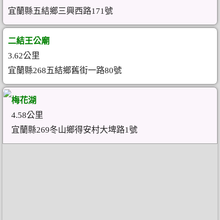
宜蘭縣五結鄉三興西路171號
二結王公廟
3.62公里
宜蘭縣268五結鄉舊街一路80號
梅花湖
4.58公里
宜蘭縣269冬山鄉得安村大埤路1號