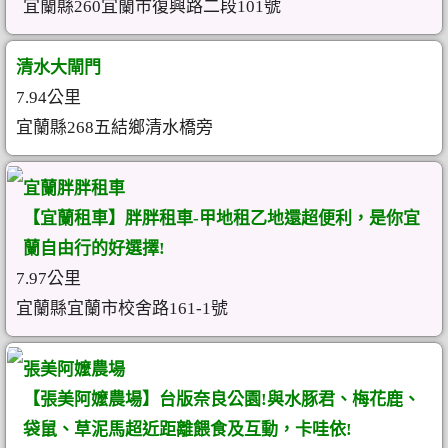
宜蘭縣260宜蘭市復興路二段101號
清水大閘門
7.94公里
宜蘭縣268五結鄉清水橋旁
宜蘭胖胖租車
【宜蘭租車】胖胖租車-甲地租乙地還超便利，是你宜
蘭自由行的好選擇!
7.97公里
宜蘭縣宜蘭市校舍路161-1號
張美阿嬤農場
【張美阿嬤農場】台版奈良公園!與水豚君、梅花鹿、
袋鼠、草泥馬超近距離餵食及互動，卡哇依!