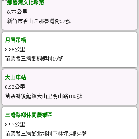
那魯灣文化聚落
8.77公里
新竹市香山區那魯灣街57號
月眉吊橋
8.88公里
苗栗縣三灣鄉銅鏡村19號
大山車站
8.92公里
苗栗縣後龍鎮大山里明山路180號
三灣梨鄉休閒農業區
8.95公里
苗栗縣三灣鄉北埔村下林坪3鄰54號