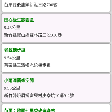
苗栗縣後龍鎮新港三路700號
田心緣生態園區
9.48公里
新竹縣寶山鄉雙林路二段310巷
老銃櫃步道
9.54公里
苗栗縣三灣鄉老銃櫃步道
小雨滴藝術空間
9.55公里
新竹縣峨眉鄉富興村庚寮坑10鄰9-2號
苗栗：雅聞七里香玫瑰森林