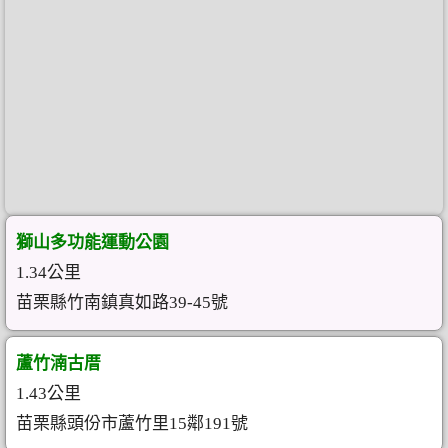
獅山多功能運動公園
1.34公里
苗栗縣竹南鎮真如路39-45號
蘆竹湳古厝
1.43公里
苗栗縣頭份市蘆竹里15鄰191號