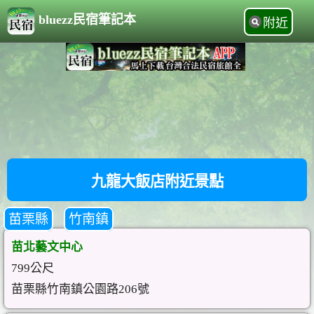
bluezz民宿筆記本
附近
九龍大飯店附近景點
苗栗縣
竹南鎮
苗北藝文中心
799公尺
苗栗縣竹南鎮公園路206號