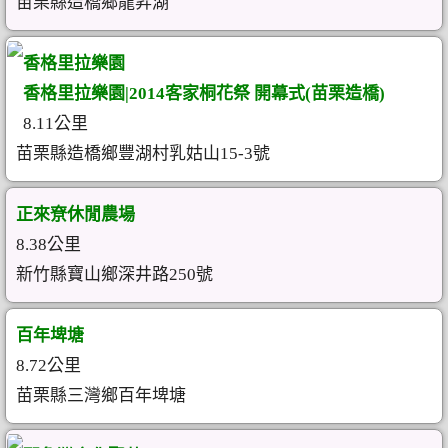
苗栗縣造橋鄉龍昇湖
香格里拉樂園
香格里拉樂園|2014客家桐花祭 開幕式(苗栗造橋)
8.11公里
苗栗縣造橋鄉豐湖村乳姑山15-3號
正來尞休閒農場
8.38公里
新竹縣寶山鄉深井路250號
百年埤塘
8.72公里
苗栗縣三灣鄉百年埤塘