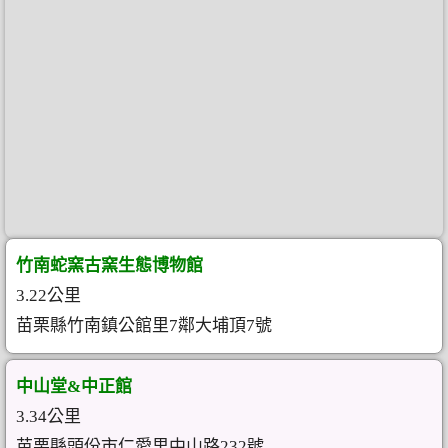
竹南蛇窯古窯生態博物館
3.22公里
苗栗縣竹南鎮公館里7鄰大埔頂7號
中山堂&中正館
3.34公里
苗栗縣頭份市仁愛里中山路232號