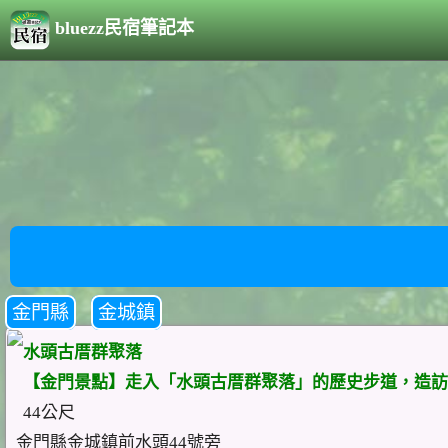
bluezz民宿筆記本
金門縣
金城鎮
水頭古厝群聚落
【金門景點】走入「水頭古厝群聚落」的歷史步道，造訪
44公尺
金門縣金城鎮前水頭44號旁