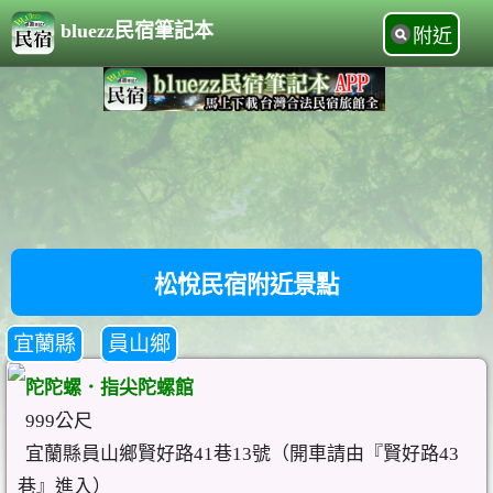
bluezz民宿筆記本
附近
松悅民宿附近景點
宜蘭縣
員山鄉
陀陀螺．指尖陀螺館
999公尺
宜蘭縣員山鄉賢好路41巷13號（開車請由『賢好路43
巷』進入）