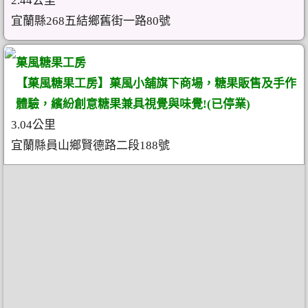
2.44公里
宜蘭縣268五結鄉舊街一路80號
菓風糖果工房
【菓風糖果工房】菓風小舖旗下商場，糖果販售及手作
體驗，繽紛創意糖果兼具視覺與味覺!(已停業)
3.04公里
宜蘭縣員山鄉賢德路二段188號