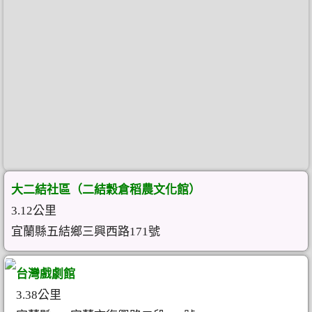
大二結社區（二結穀倉稻農文化館）
3.12公里
宜蘭縣五結鄉三興西路171號
台灣戲劇館
3.38公里