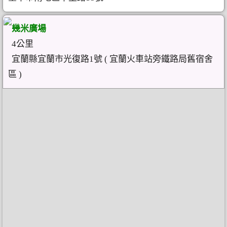
幾米廣場
4公里
宜蘭縣宜蘭市光復路1號 ( 宜蘭火車站旁鐵路局舊宿舍
區 )