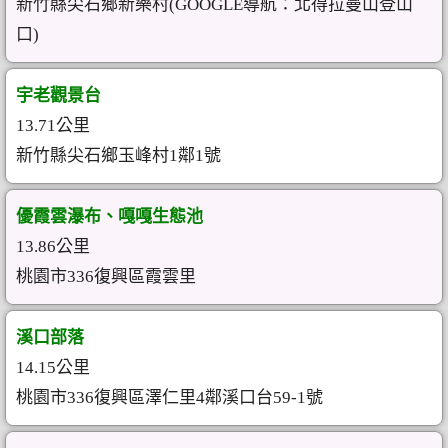
新竹縣尖石鄉新樂村(GOOGLE導航：北得拉曼山登山
口)
宇老觀景台
13.71公里
新竹縣尖石鄉玉峰村1鄰1號
優霞雲瀑布、嘎嘎生態池
13.86公里
桃園市336復興區霞雲里
溪口部落
14.15公里
桃園市336復興區澤仁里4鄰溪口台59-1號