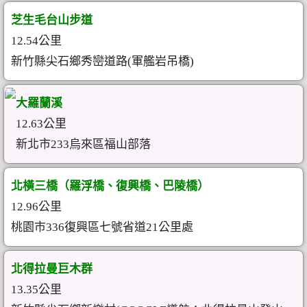
芝生毛台山步道
12.54公里
新竹縣尖石鄉秀巒道路(軍艦岩吊橋)
大羅蘭溪
12.63公里
新北市233烏來區福山部落
北橫三橋（羅浮橋、復興橋、巴陵橋）
12.96公里
桃園市336復興區七號省道21公里處
北得拉曼巨木群
13.35公里