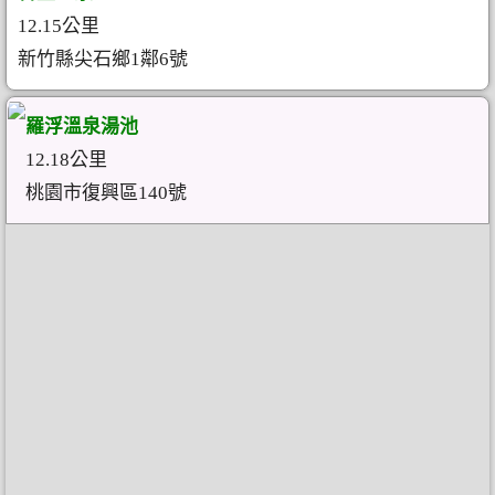
12.15公里
新竹縣尖石鄉1鄰6號
羅浮溫泉湯池
12.18公里
桃園市復興區140號