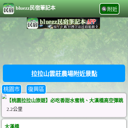
bluezz民宿筆記本
附近
拉拉山雲莊農場附近景點
桃園市
復興區
【桃園拉拉山旅遊】必吃香甜水蜜桃、大漢橋高空彈跳
2.2公里
大漢橋