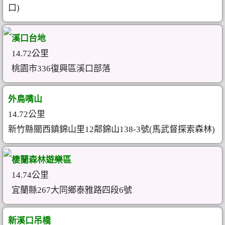
口)
溪口台地
14.72公里
桃園市336復興區溪口部落
外鳥嘴山
14.72公里
新竹縣關西鎮錦山里12鄰錦山138-3號(馬武督探索森林)
棲蘭森林遊樂區
14.74公里
宜蘭縣267大同鄉泰雅路四段6號
新溪口吊橋