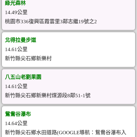
綠光森林
14.49公里
桃園市336復興區霞雲里3鄰志繼19號之2
北得拉曼步道
14.61公里
新竹縣尖石鄉新樂村
八五山老劉果園
14.61公里
新竹縣尖石鄉新樂村煤源段8鄰51-1號
鴛鴦谷瀑布
14.64公里
新竹縣尖石鄉水田道路(GOOGLE導航：鴛鴦谷瀑布入