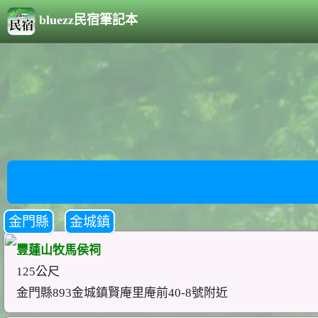
bluezz民宿筆記本
金門縣
金城鎮
豐蓮山牧馬侯祠
125公尺
金門縣893金城鎮賢庵里庵前40-8號附近