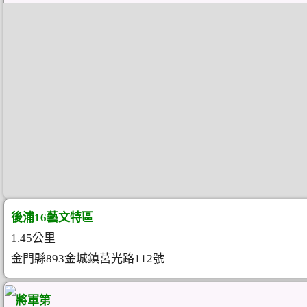
後浦16藝文特區
1.45公里
金門縣893金城鎮莒光路112號
將軍第