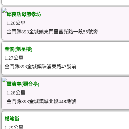
邱良功母節孝坊
1.26公里
金門縣893金城鎮東門里莒光路一段55號旁
奎閣(魁星樓)
1.27公里
金門縣893金城鎮珠浦東路43號前
靈濟寺(觀音亭)
1.28公里
金門縣893金城鎮城北段448地號
模範街
1.29公里