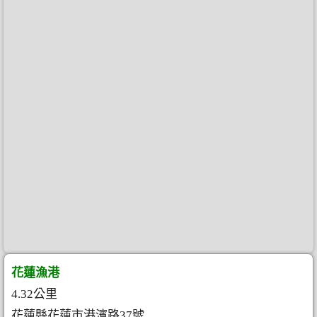
花蓮漁港
4.32公里
花蓮縣花蓮市港濱路37號