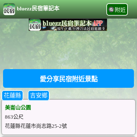
bluezz民宿筆記本
附近
愛分享民宿附近景點
花蓮縣
吉安鄉
美崙山公園
863公尺
花蓮縣花蓮市尚志路25-2號