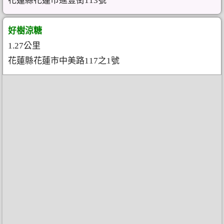
花蓮縣花蓮市進豐街113號
好樹涼糖
1.27公里
花蓮縣花蓮市中美路117之1號