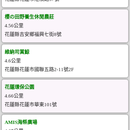
櫻の田野養生休閒農莊
4.56公里
花蓮縣吉安鄉福興七街8號
維納司賞鯨
4.6公里
花蓮縣花蓮市國聯五路2-11號2F
花蓮環保公園
4.66公里
花蓮縣花蓮市華東101號
AMIS海祭廣場