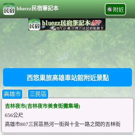
bluezz民宿筆記本
附近
西悠巢旅高雄車站館附近景點
高雄市
三民區
吉林夜市(吉林夜市美食街攤集場)
656公尺
高雄市807三民區熱河一街與十全一路之間的吉林街