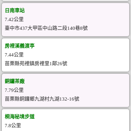
日南車站
7.42公里
臺中市437大甲區中山路二段140巷8號
房裡溪義渡亭
7.44公里
苗栗縣苑裡鎮房裡里1鄰26號
銅鑼茶廠
7.79公里
苗栗縣銅鑼鄉九湖村九湖132-16號
桐海秘境步道
7.8公里