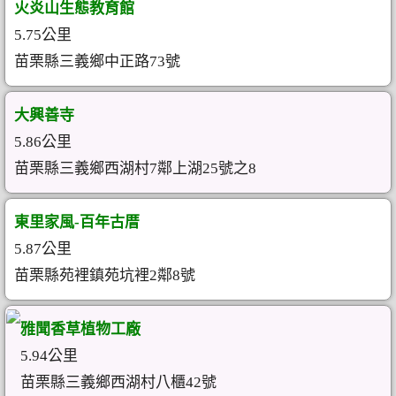
火炎山生態教育館
5.75公里
苗栗縣三義鄉中正路73號
大興善寺
5.86公里
苗栗縣三義鄉西湖村7鄰上湖25號之8
東里家風-百年古厝
5.87公里
苗栗縣苑裡鎮苑坑裡2鄰8號
雅聞香草植物工廠
5.94公里
苗栗縣三義鄉西湖村八櫃42號