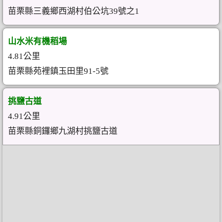
苗栗縣三義鄉西湖村伯公坑39號之1
山水米有機稻場
4.81公里
苗栗縣苑裡鎮玉田里91-5號
挑鹽古道
4.91公里
苗栗縣銅鑼鄉九湖村挑鹽古道