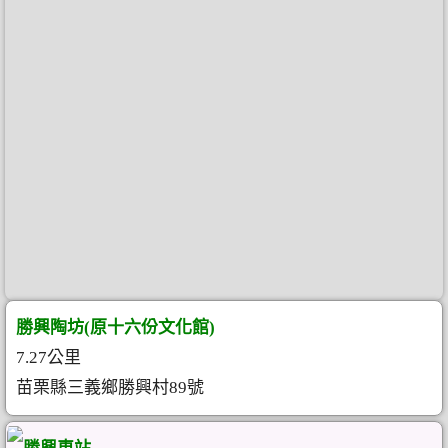
勝興陶坊(原十六份文化館)
7.27公里
苗栗縣三義鄉勝興村89號