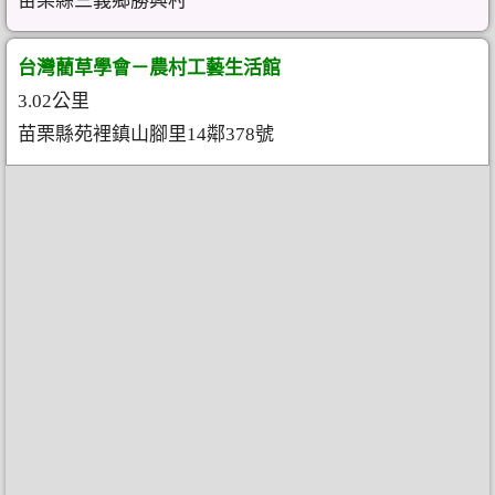
苗栗縣三義鄉勝興村
台灣藺草學會－農村工藝生活館
3.02公里
苗栗縣苑裡鎮山腳里14鄰378號