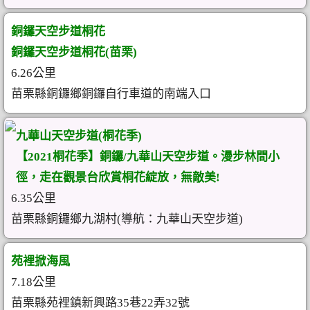
銅鑼天空步道桐花
銅鑼天空步道桐花(苗栗)
6.26公里
苗栗縣銅鑼鄉銅鑼自行車道的南端入口
九華山天空步道(桐花季)
【2021桐花季】銅鑼/九華山天空步道。漫步林間小
徑，走在觀景台欣賞桐花綻放，無敵美!
6.35公里
苗栗縣銅鑼鄉九湖村(導航：九華山天空步道)
苑裡掀海風
7.18公里
苗栗縣苑裡鎮新興路35巷22弄32號