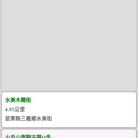
水美木雕街
4.95公里
苗栗縣三義鄉水美街
火炎山南鞍古道O走