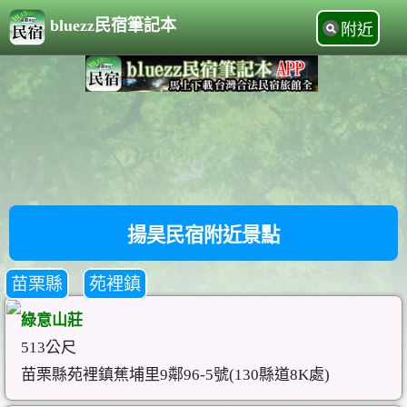
bluezz民宿筆記本
附近
揚昊民宿附近景點
苗栗縣
苑裡鎮
綠意山莊
513公尺
苗栗縣苑裡鎮蕉埔里9鄰96-5號(130縣道8K處)