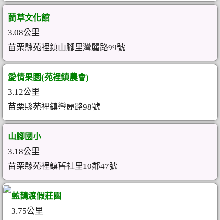
藺草文化館
3.08公里
苗栗縣苑裡鎮山腳里灣麗路99號
愛情果園(苑裡鎮農會)
3.12公里
苗栗縣苑裡鎮彎麗路98號
山腳國小
3.18公里
苗栗縣苑裡鎮舊社里10鄰47號
藍鵲渡假莊園
3.75公里