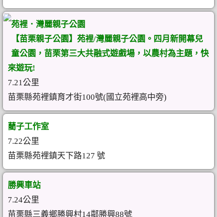
苑裡．灣麗親子公園
【苗栗親子公園】苑裡/灣麗親子公園。四月新開幕兒
童公園，苗栗第三大共融式遊戲場，以農村為主題，快
來遊玩!
7.21公里
苗栗縣苑裡鎮育才街100號(國立苑裡高中旁)
藺子工作室
7.22公里
苗栗縣苑裡鎮天下路127 號
勝興車站
7.24公里
苗栗縣三義鄉勝興村14鄰勝興88號