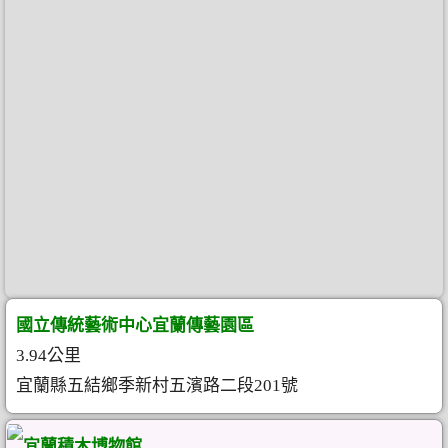
國立傳統藝術中心宜蘭傳藝園區
3.94公里
宜蘭縣五結鄉季新村五濱路二段201號
宜蘭積木博物館