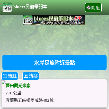
bluezz民宿筆記本
附近
水岸足旅附近景點
宜蘭縣
五結鄉
夢田觀光米廠
2.01公里
宜蘭縣五結鄉孝威路402號