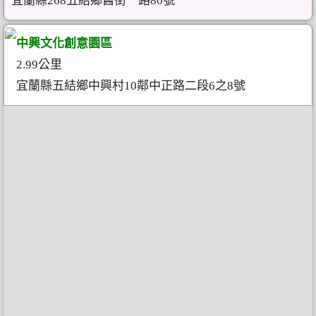
宜蘭縣268五結鄉舊街一路80號
中興文化創意園區
2.99公里
宜蘭縣五結鄉中興村10鄰中正路二段6之8號