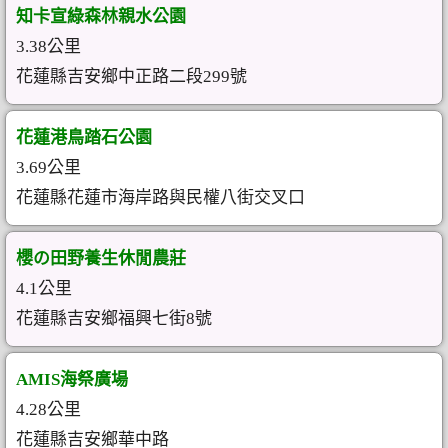
知卡宣綠森林親水公園
3.38公里
花蓮縣吉安鄉中正路二段299號
花蓮港鳥踏石公園
3.69公里
花蓮縣花蓮市海岸路與民權八街交叉口
櫻の田野養生休閒農莊
4.1公里
花蓮縣吉安鄉福興七街8號
AMIS海祭廣場
4.28公里
花蓮縣吉安鄉華中路