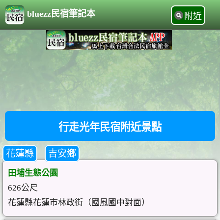
bluezz民宿筆記本
附近
行走光年民宿附近景點
花蓮縣
吉安鄉
田埔生態公園
626公尺
花蓮縣花蓮市林政街（國風國中對面）