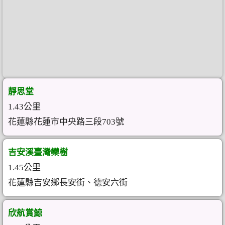
靜思堂
1.43公里
花蓮縣花蓮市中央路三段703號
吉安溪臺灣欒樹
1.45公里
花蓮縣吉安鄉長安街、德安六街
欣航賞鯨