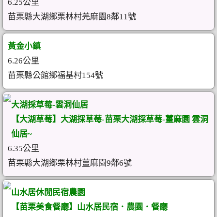
6.25公里
苗栗縣大湖鄉栗林村羌麻園8鄰11號
黃金小鎮
6.26公里
苗栗縣公館鄉福基村154號
大湖採草莓-雲洞仙居
【大湖草莓】大湖採草莓-苗栗大湖採草莓-薑麻園 雲洞
仙居~
6.35公里
苗栗縣大湖鄉栗林村薑麻園9鄰6號
山水居休閒民宿農園
【苗栗美食餐廳】山水居民宿．農園．餐廳