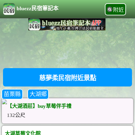
bluezz民宿筆記本
附近
慈夢柔民宿附近景點
苗栗縣
大湖鄉
【大湖酒莊】buy草莓伴手禮
132公尺
大湖草莓文化館