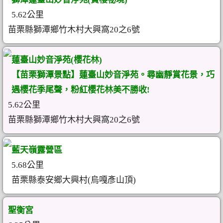
5.62公里
苗栗縣獅潭鄉竹木村大興窩20之6號
蓮臺山妙音淨苑(櫻花林)
【苗栗獅潭景點】蓮臺山妙音淨苑。尋幽靜賞花景，巧
遇櫻花季尾聲，粉紅櫻花林美不勝收!
5.62公里
苗栗縣獅潭鄉竹木村大興窩20之6號
藍天嶺露營區
5.68公里
苗栗縣泰安鄉大興村(烏嘎彥山頂)
聖衡宮