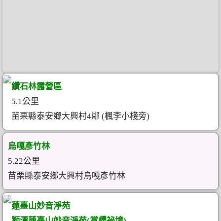
鑽石林露營區
5.1公里
苗栗縣泰安鄉大興村4鄰 (楓李小棧旁)
烏嘎彥竹林
5.22公里
苗栗縣泰安鄉大興村烏嘎彥竹林
蓮臺山妙音淨苑
獅潭蓮臺山妙音淨苑(賞櫻祕境)