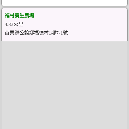
福村養生農場
4.83公里
苗栗縣公館鄉福德村1鄰7-1號