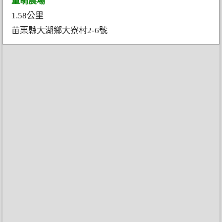
童萌農場
1.58公里
苗栗縣大湖鄉大寮村2-6號