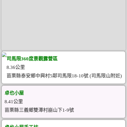
司馬限360度景觀露營區
8.36公里
苗栗縣泰安鄉中興村5鄰司馬限18-10號 (司馬限山附近)
卓也小屋
8.41公里
苗栗縣三義鄉雙潭村崩山下1-9號