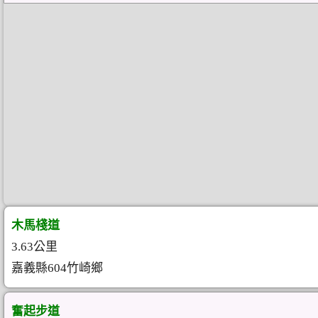
木馬棧道
3.63公里
嘉義縣604竹崎鄉
奮起步道