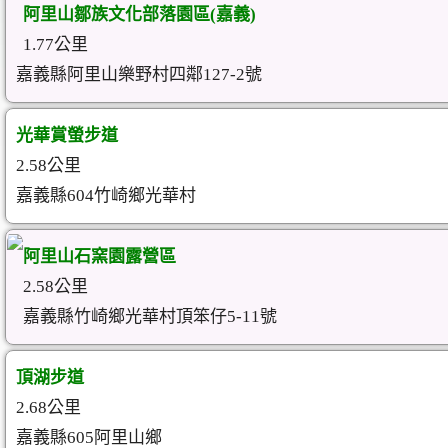
阿里山鄒族文化部落園區(嘉義)
1.77公里
嘉義縣阿里山樂野村四鄰127-2號
光華賞螢步道
2.58公里
嘉義縣604竹崎鄉光華村
阿里山石窯園露營區
2.58公里
嘉義縣竹崎鄉光華村頂笨仔5-11號
頂湖步道
2.68公里
嘉義縣605阿里山鄉