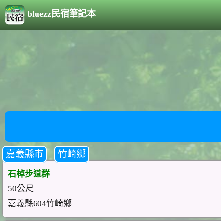
bluezz民宿筆記本
嘉義縣市
竹崎鄉
石棹步道群
50公尺
嘉義縣604竹崎鄉