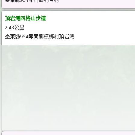
臺東縣954卑南鄉利吉村
頂岩灣四格山步道
2.43公里
臺東縣954卑南鄉檳榔村頂岩灣