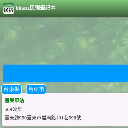
bluezz民宿筆記本
台東縣
台東市
臺東車站
569公尺
臺東縣950臺東市岩灣路101巷598號