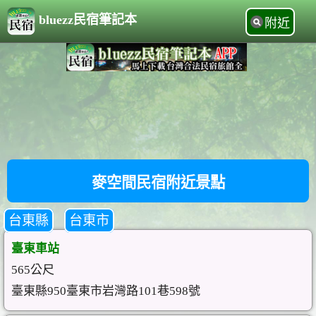
bluezz民宿筆記本
附近
麥空間民宿附近景點
台東縣
台東市
臺東車站
565公尺
臺東縣950臺東市岩灣路101巷598號