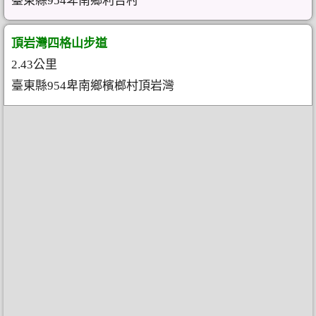
臺東縣954卑南鄉利吉村
頂岩灣四格山步道
2.43公里
臺東縣954卑南鄉檳榔村頂岩灣