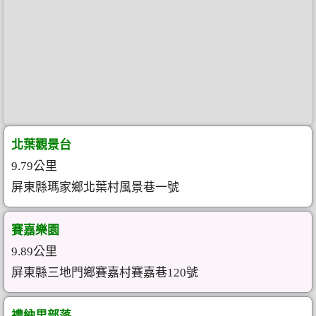
北葉觀景台
9.79公里
屏東縣瑪家鄉北葉村風景巷一號
賽嘉樂園
9.89公里
屏東縣三地門鄉賽嘉村賽嘉巷120號
禮納里部落