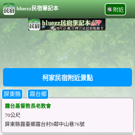
bluezz民宿筆記本
附近
柯家民宿附近景點
屏東縣
霧台鄉
霧台基督教長老教會
70公尺
屏東縣霧臺鄉霧台村9鄰中山巷76號