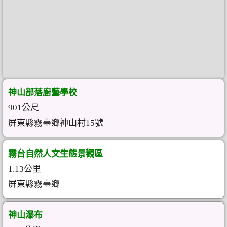
神山部落廚藝學校
901公尺
屏東縣霧臺鄉神山村15號
霧台自然人文生態景觀區
1.13公里
屏東縣霧臺鄉
神山瀑布