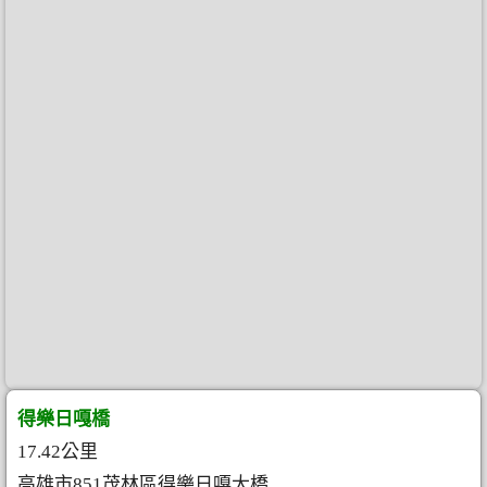
得樂日嘎橋
17.42公里
高雄市851茂林區得樂日嘎大橋