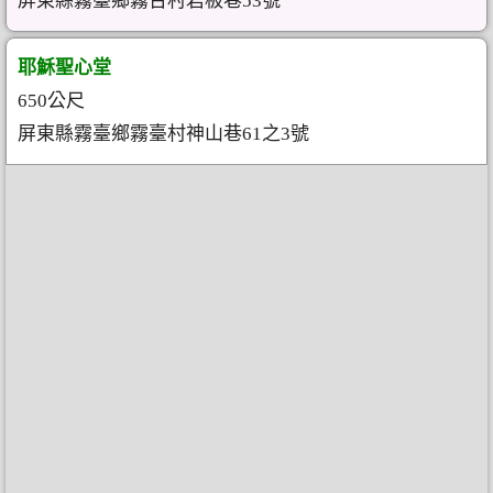
屏東縣霧臺鄉霧台村岩板巷53號
耶穌聖心堂
650公尺
屏東縣霧臺鄉霧臺村神山巷61之3號