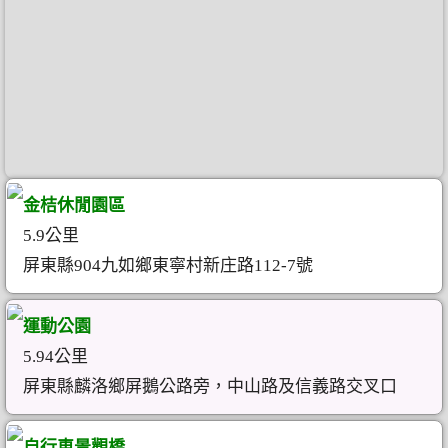
金桔休閒園區
5.9公里
屏東縣904九如鄉東寧村新庄路112-7號
運動公園
5.94公里
屏東縣麟洛鄉屏鵝公路旁，中山路及信義路交叉口
自行車景觀橋