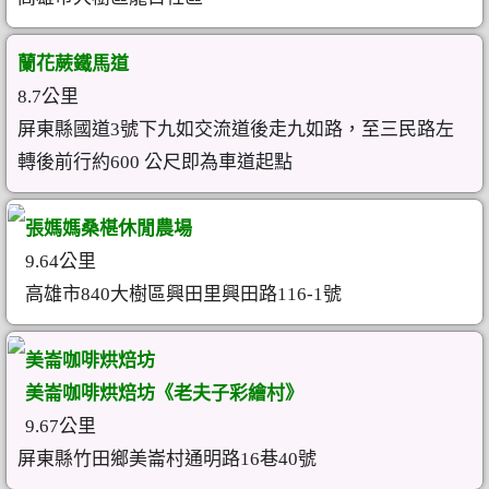
蘭花蕨鐵馬道
8.7公里
屏東縣國道3號下九如交流道後走九如路，至三民路左
轉後前行約600 公尺即為車道起點
張媽媽桑椹休閒農場
9.64公里
高雄市840大樹區興田里興田路116-1號
美崙咖啡烘焙坊
美崙咖啡烘焙坊《老夫子彩繪村》
9.67公里
屏東縣竹田鄉美崙村通明路16巷40號