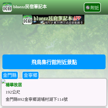
bluezz民宿筆記本
附近
飛鳥集行館附近景點
金門縣
金寧鄉
楊華故居
192公尺
金門縣892金寧鄉湖埔村湖下114號