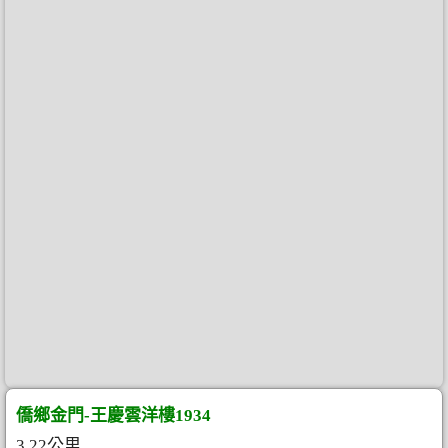
僑鄉金門-王慶雲洋樓1934
3.22公里