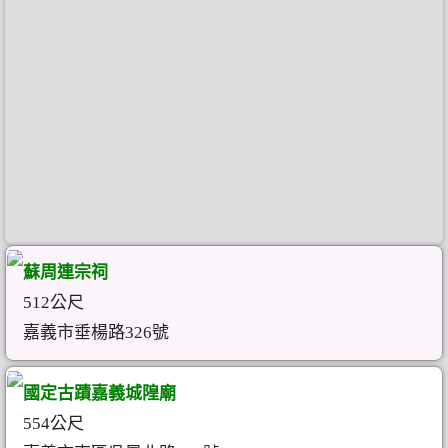
蘇周連宗祠
512公尺
嘉義市垂楊路326號
國定古蹟嘉義城隍廟
554公尺