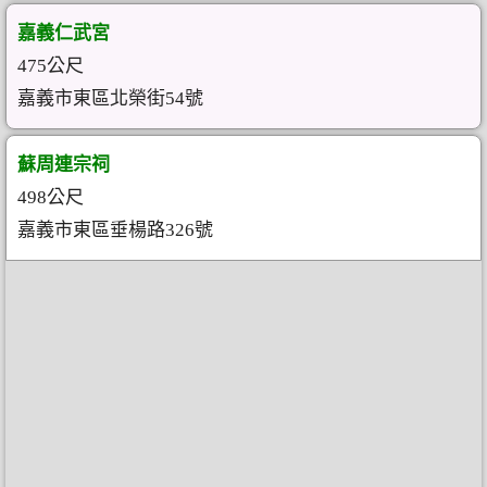
嘉義仁武宮
475公尺
嘉義市東區北榮街54號
蘇周連宗祠
498公尺
嘉義市東區垂楊路326號