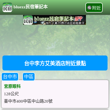
bluezz民宿筆記本
附近
台中李方艾美酒店附近景點
台中市
中區
宮原眼科
128公尺
臺中市400中區中山路20號