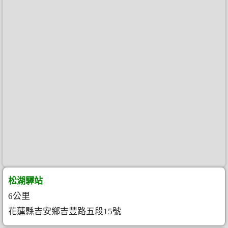
松湖驛站
6公里
花蓮縣吉安鄉吉豐路五段15號