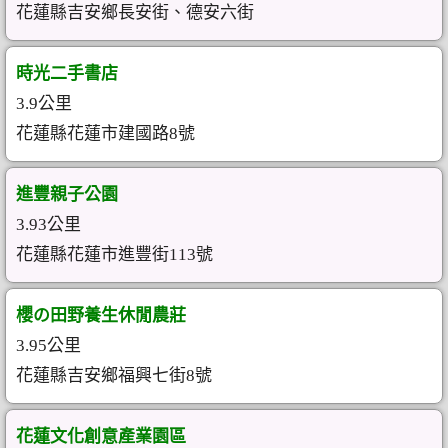
花蓮縣吉安鄉長安街、德安六街
時光二手書店
3.9公里
花蓮縣花蓮市建國路8號
進豐親子公園
3.93公里
花蓮縣花蓮市進豐街113號
櫻の田野養生休閒農莊
3.95公里
花蓮縣吉安鄉福興七街8號
花蓮文化創意產業園區