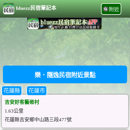
bluezz民宿筆記本
附近
樂．隨逸民宿附近景點
花蓮縣
花蓮市
吉安好客藝術村
1.63公里
花蓮縣吉安鄉中山路三段477號