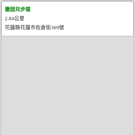
撒固兒步道
2.84公里
花蓮縣花蓮市佐倉街369號