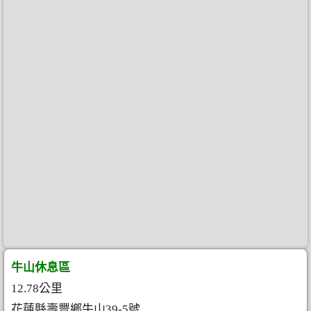
牛山休息區
12.78公里
花蓮縣壽豐鄉牛山39-5號