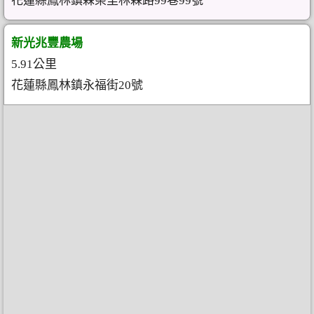
花蓮縣鳳林鎮森榮里林森路99巷99號
新光兆豐農場
5.91公里
花蓮縣鳳林鎮永福街20號