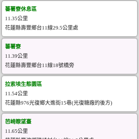
蕃薯寮休息區
11.35公里
花蓮縣壽豐鄉台11線29.5公里處
蕃薯寮
11.39公里
花蓮縣壽豐鄉台11線18號橋旁
拉索埃生態園區
11.54公里
花蓮縣976光復鄉大進街15巷(光復糖廠的後方)
芭崎瞭望臺
11.65公里