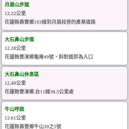
月眉山步道
12.22公里
花蓮縣壽豐鄉193線到月眉段旁的產業道路
大石鼻山步道
12.28公里
花蓮縣豐濱鄉龜庵49號，斜對面即為入口
大石鼻山休息區
12.49公里
花蓮縣豐濱鄉,台11線38.5公里處
牛山呼庭
12.61公里
花蓮縣壽豐鄉牛山39之5號