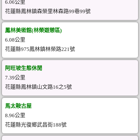
6.06公里
花蓮縣鳳林鎮森榮里林森路99巷99號
鳳林美術館(林榮遊憩區)
6.08公里
花蓮縣975鳳林鎮林榮路221號
阿旺坡生態休閒
7.39公里
花蓮縣鳳林鎮山文路16之5號
馬太鞍古屋
8.96公里
花蓮縣光復鄉武昌街188號