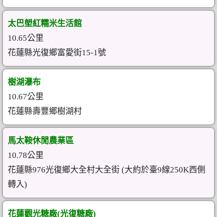
太巴塱紅糯米生活館
10.65公里
花蓮縣光復鄉富愛街15-1號
樹湖瀑布
10.67公里
花蓮縣壽豐鄉樹湖村
馬太鞍休閒農業區
10.78公里
花蓮縣976光復鄉大全村大全街 (大約於臺9線250K西側
轉入)
花蓮觀光糖廠(光復糖廠)