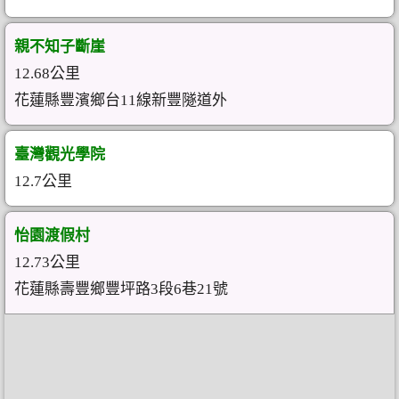
親不知子斷崖
12.68公里
花蓮縣豐濱鄉台11線新豐隧道外
臺灣觀光學院
12.7公里
怡園渡假村
12.73公里
花蓮縣壽豐鄉豐坪路3段6巷21號