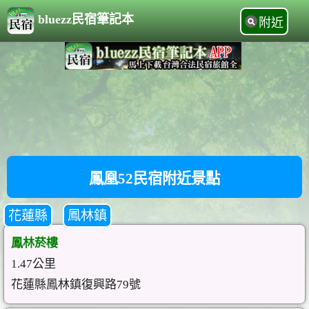
bluezz民宿筆記本
附近
鳳凰52民宿附近景點
花蓮縣
鳳林鎮
鳳林菸樓
1.47公里
花蓮縣鳳林鎮復興路79號