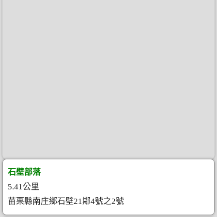
石壁部落
5.41公里
苗栗縣南庄鄉石壁21鄰4號之2號