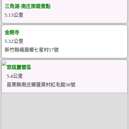
三角湖-南庄旅遊景點
5.13公里
金剛寺
5.32公里
新竹縣峨眉鄉七星村57號
悠逗露營區
5.4公里
苗栗縣南庄鄉蓬萊村紅毛館30號