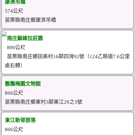
康濟吊橋
574公尺
苗栗縣南庄鄉康濟吊橋
南庄蘇維拉莊園
800公尺
苗栗縣南庄鄉田美村16鄰四灣92號（124乙縣道7.6公里
處右轉）
鬍鬚梅園文物館
866公尺
苗栗縣南庄鄉東村3鄰東江29之3號
東江新邨部落
866公尺