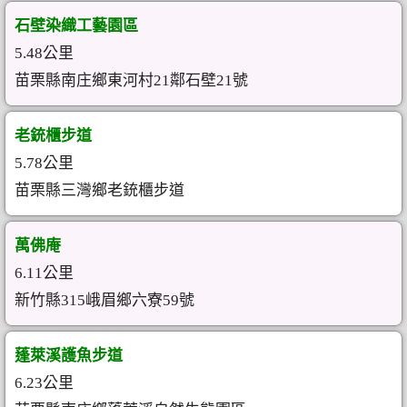
石壁染織工藝園區
5.48公里
苗栗縣南庄鄉東河村21鄰石壁21號
老銃櫃步道
5.78公里
苗栗縣三灣鄉老銃櫃步道
萬佛庵
6.11公里
新竹縣315峨眉鄉六寮59號
蓬萊溪護魚步道
6.23公里