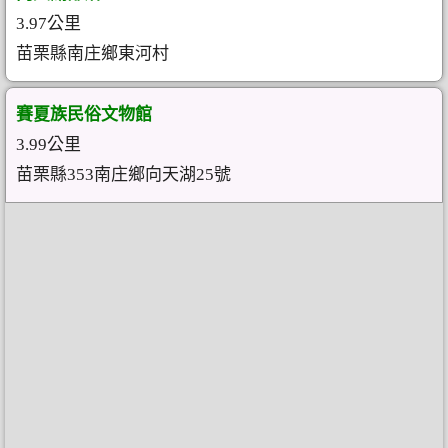
3.97公里
苗栗縣南庄鄉東河村
賽夏族民俗文物館
3.99公里
苗栗縣353南庄鄉向天湖25號