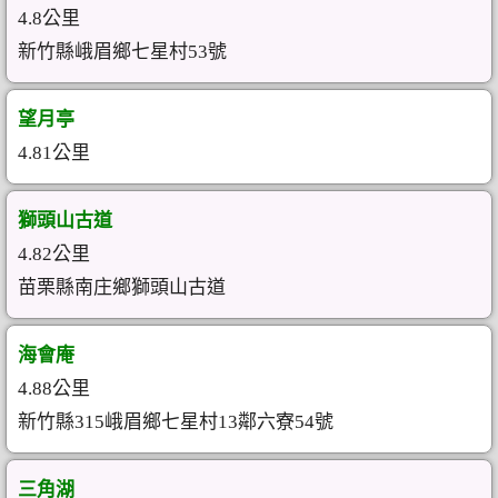
4.8公里
新竹縣峨眉鄉七星村53號
望月亭
4.81公里
獅頭山古道
4.82公里
苗栗縣南庄鄉獅頭山古道
海會庵
4.88公里
新竹縣315峨眉鄉七星村13鄰六寮54號
三角湖