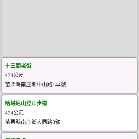
十三間老街
474公尺
苗栗縣南庄鄉中山路144號
哈堪尼山登山步道
494公尺
苗栗縣南庄鄉大同路3號