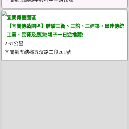
宜蘭縣五結鄉中興村中里路18號
宜蘭傳藝園區
【宜蘭傳藝園區】體驗三街、三館、三建築，串連傳統
工藝、民藝及展演!親子一日遊推薦!
2.61公里
宜蘭縣五結鄉五濱路二段201號