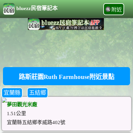
bluezz民宿筆記本
附近
路斯莊園Ruth Farmhouse附近景點
宜蘭縣
五結鄉
夢田觀光米廠
1.51公里
宜蘭縣五結鄉孝威路402號