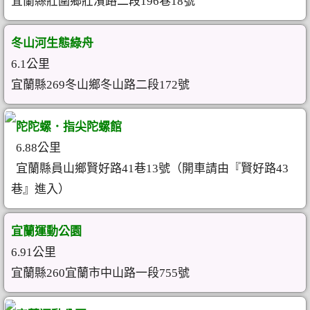
宜蘭縣壯圍鄉壯濱路二段196巷18號
冬山河生態綠舟
6.1公里
宜蘭縣269冬山鄉冬山路二段172號
陀陀螺．指尖陀螺館
6.88公里
宜蘭縣員山鄉賢好路41巷13號（開車請由『賢好路43
巷』進入）
宜蘭運動公園
6.91公里
宜蘭縣260宜蘭市中山路一段755號