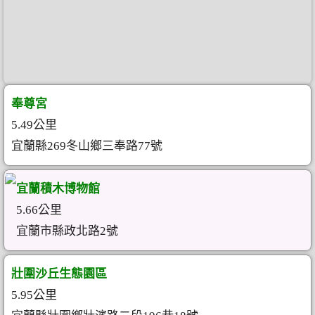
奉尊宮
5.49公里
宜蘭縣269冬山鄉三奉路77號
宜蘭積木博物館
5.66公里
宜蘭市縣政北路2號
壯圍沙丘生態園區
5.95公里