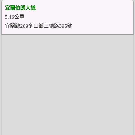
宜蘭伯朗大道
5.46公里
宜蘭縣269冬山鄉三德路395號