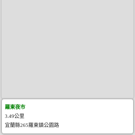
羅東夜市
3.49公里
宜蘭縣265羅東鎮公園路