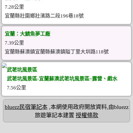
7.28公里
宜蘭縣壯圍鄉壯濱路二段196巷18號
宜蘭：大鯖魚夢工廠
7.39公里
宜蘭縣蘇澳鎮宜蘭縣蘇澳鎮隘丁里大圳路118號
武荖坑風景區
武荖坑風景區-宜蘭蘇澳武荖坑風景區~露營、戲水
7.56公里
bluezz民宿筆記本
,本網使用政府開放資料,由bluezz
旅遊筆記本建置
授權條款