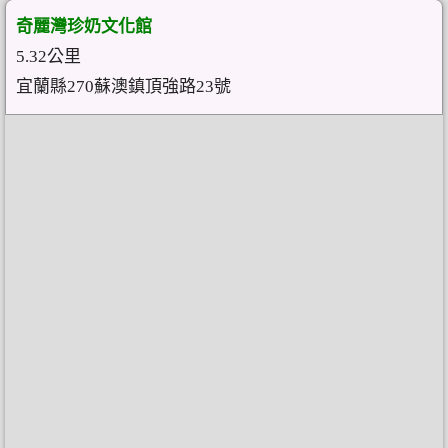
奇麗灣珍奶文化館
5.32公里
宜蘭縣270蘇澳鎮頂強路23號