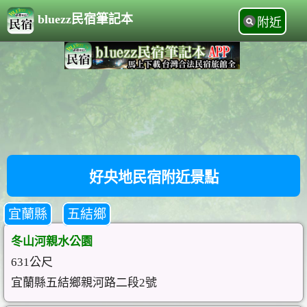
bluezz民宿筆記本
附近
好央地民宿附近景點
宜蘭縣
五結鄉
冬山河親水公園
631公尺
宜蘭縣五結鄉親河路二段2號