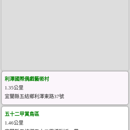
利澤國際偶戲藝術村
1.35公里
宜蘭縣五結鄉利澤東路37號
五十二甲賞鳥區
1.46公里