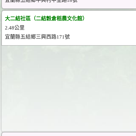
宜蘭縣五結鄉中興村中里路18號
大二結社區（二結穀倉稻農文化館）
2.48公里
宜蘭縣五結鄉三興西路171號