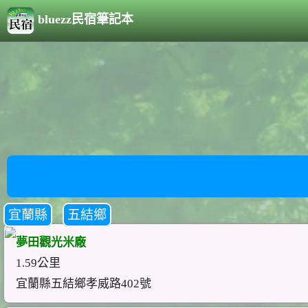
bluezz民宿筆記本
宜蘭縣
五結鄉
夢田觀光米廠
1.59公里
宜蘭縣五結鄉孝威路402號