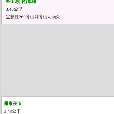
冬山河自行車道
3.46公里
宜蘭縣269冬山鄉冬山河兩旁
羅東夜市
3.48公里