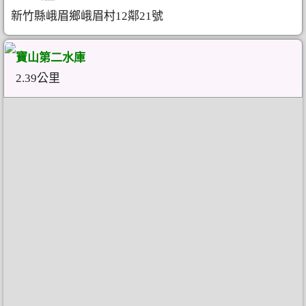
新竹縣峨眉鄉峨眉村12鄰21號
寶山第二水庫
2.39公里