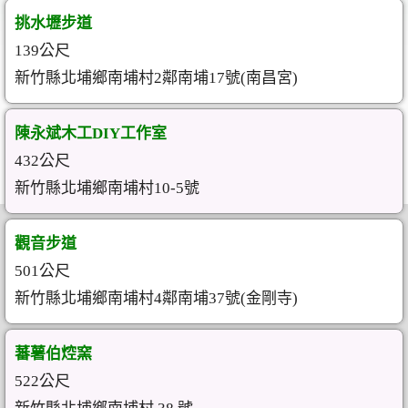
挑水壢步道
139公尺
新竹縣北埔鄉南埔村2鄰南埔17號(南昌宮)
陳永斌木工DIY工作室
432公尺
新竹縣北埔鄉南埔村10-5號
觀音步道
501公尺
新竹縣北埔鄉南埔村4鄰南埔37號(金剛寺)
蕃薯伯焢窯
522公尺