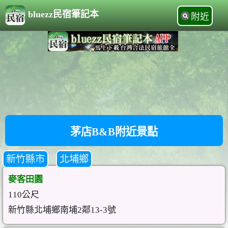
bluezz民宿筆記本
附近
茅店B&B附近景點
新竹縣市
北埔鄉
麥客田園
110公尺
新竹縣北埔鄉南埔2鄰13-3號