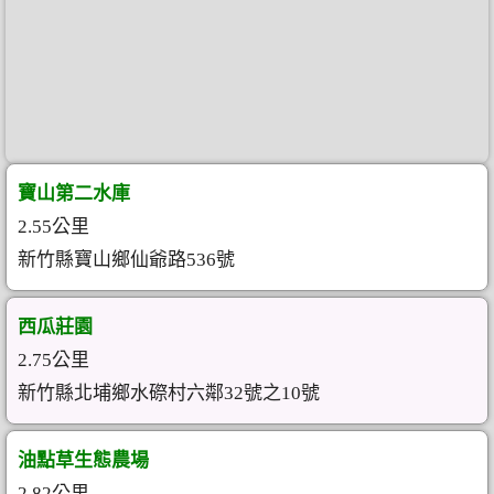
寶山第二水庫
2.55公里
新竹縣寶山鄉仙爺路536號
西瓜莊園
2.75公里
新竹縣北埔鄉水磜村六鄰32號之10號
油點草生態農場
2.82公里