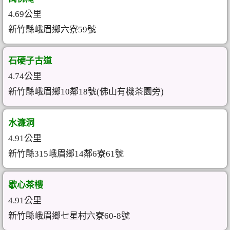
4.69公里
新竹縣峨眉鄉六寮59號
石硬子古道
4.74公里
新竹縣峨眉鄉10鄰18號(佛山有機茶園旁)
水濂洞
4.91公里
新竹縣315峨眉鄉14鄰6寮61號
歇心茶樓
4.91公里
新竹縣峨眉鄉七星村六寮60-8號